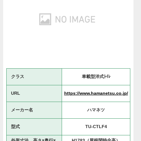
クラス
車載型洋式ﾄｲﾚ
URL
https://www.hamanetsu.co.jp/
メーカー名
ハマネツ
型式
TU-CTLF4
外形寸法 高さ×奥行×
H1783（屋根閉時全高）