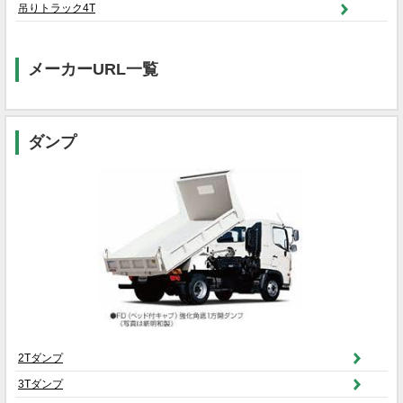
吊りトラック4T
メーカーURL一覧
ダンプ
2Tダンプ
3Tダンプ