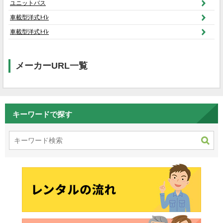
ユニットバス
車載型洋式ﾄｲﾚ
車載型洋式ﾄｲﾚ
メーカーURL一覧
キーワードで探す