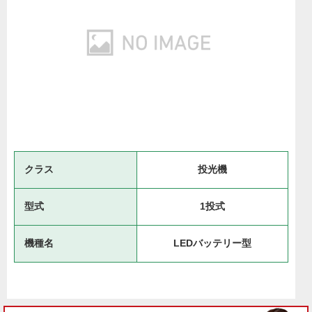
クラス
投光機
型式
1投式
機種名
LEDバッテリー型