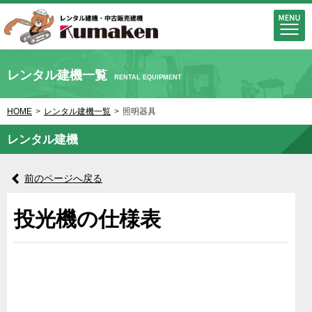
レンタル建機一覧
RENTAL EQUIPMENT
HOME
>
レンタル建機一覧
>
照明器具
レンタル建機
前のページへ戻る
投光機の仕様表