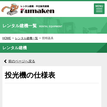
レンタル建機一覧
RENTAL EQUIPMENT
HOME
>
レンタル建機一覧
>
照明器具
レンタル建機
前のページへ戻る
投光機の仕様表