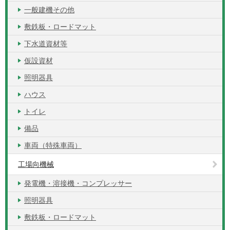
一般建機その他
敷鉄板・ロードマット
下水道資材等
仮設資材
照明器具
ハウス
トイレ
備品
車両（特殊車両）
工場向機械
発電機・溶接機・コンプレッサー
照明器具
敷鉄板・ロードマット