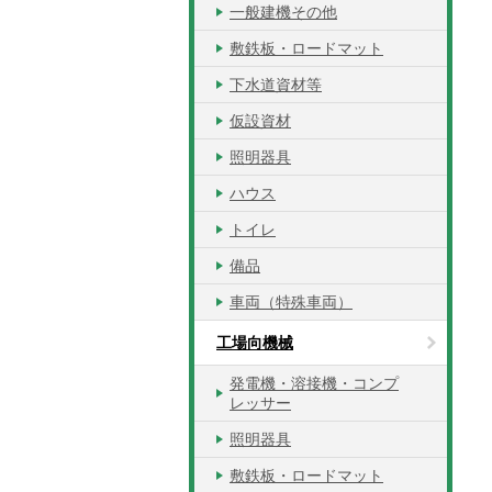
一般建機その他
敷鉄板・ロードマット
下水道資材等
仮設資材
照明器具
ハウス
トイレ
備品
車両（特殊車両）
工場向機械
発電機・溶接機・コンプ
レッサー
照明器具
敷鉄板・ロードマット