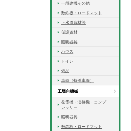
一般建機その他
敷鉄板・ロードマット
下水道資材等
仮設資材
照明器具
ハウス
トイレ
備品
車両（特殊車両）
工場向機械
発電機・溶接機・コンプ
レッサー
照明器具
敷鉄板・ロードマット