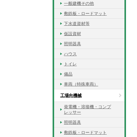
一般建機その他
敷鉄板・ロードマット
下水道資材等
仮設資材
照明器具
ハウス
トイレ
備品
車両（特殊車両）
工場向機械
発電機・溶接機・コンプ
レッサー
照明器具
敷鉄板・ロードマット