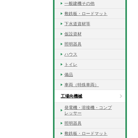
一般建機その他
敷鉄板・ロードマット
下水道資材等
仮設資材
照明器具
ハウス
トイレ
備品
車両（特殊車両）
工場向機械
発電機・溶接機・コンプ
レッサー
照明器具
敷鉄板・ロードマット