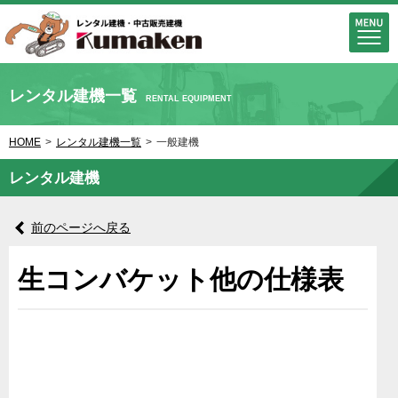
レンタル建機一覧
RENTAL EQUIPMENT
HOME
>
レンタル建機一覧
>
一般建機
レンタル建機
前のページへ戻る
生コンバケット他の仕様表