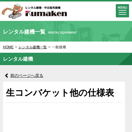
レンタル建機一覧
RENTAL EQUIPMENT
HOME
>
レンタル建機一覧
>
一般建機
レンタル建機
前のページへ戻る
生コンバケット他の仕様表