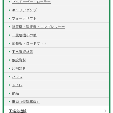
ブルドーザー・ローラー
キャリアダンプ
フォークリフト
発電機・溶接機・コンプレッサー
一般建機その他
敷鉄板・ロードマット
下水道資材等
仮設資材
照明器具
ハウス
トイレ
備品
車両（特殊車両）
工場向機械