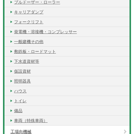
ブルドーザー・ローラー
キャリアダンプ
フォークリフト
発電機・溶接機・コンプレッサー
一般建機その他
敷鉄板・ロードマット
下水道資材等
仮設資材
照明器具
ハウス
トイレ
備品
車両（特殊車両）
工場向機械