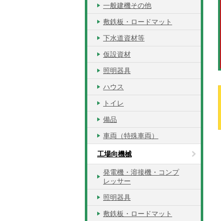
一般建機その他
敷鉄板・ロードマット
下水道資材等
仮設資材
照明器具
ハウス
トイレ
備品
車両（特殊車両）
工場向機械
発電機・溶接機・コンプ
レッサー
照明器具
敷鉄板・ロードマット