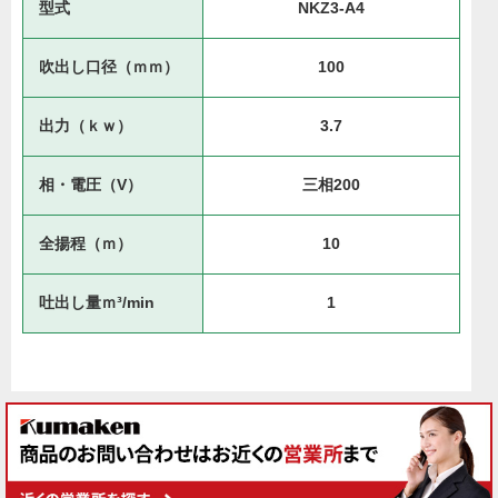
型式
NKZ3-A4
吹出し口径（ｍｍ）
100
出力（ｋｗ）
3.7
相・電圧（V）
三相200
全揚程（ｍ）
10
吐出し量ｍ³/min
1