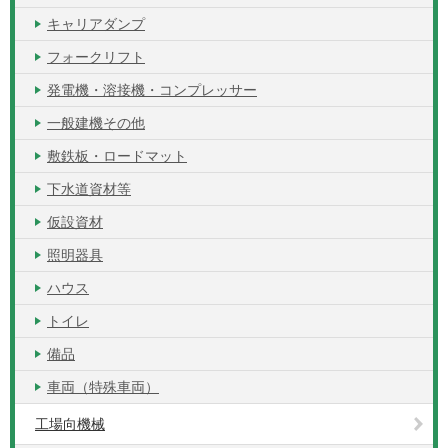
キャリアダンプ
フォークリフト
発電機・溶接機・コンプレッサー
一般建機その他
敷鉄板・ロードマット
下水道資材等
仮設資材
照明器具
ハウス
トイレ
備品
車両（特殊車両）
工場向機械