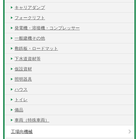
キャリアダンプ
フォークリフト
発電機・溶接機・コンプレッサー
一般建機その他
敷鉄板・ロードマット
下水道資材等
仮設資材
照明器具
ハウス
トイレ
備品
車両（特殊車両）
工場向機械