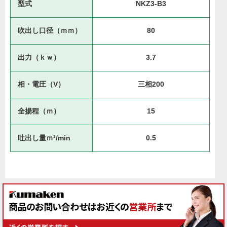
型式
NKZ3-B3
吹出し口径（ｍｍ）
80
出力（ｋｗ）
3.7
相・電圧（V）
三相200
全揚程（ｍ）
15
吐出し量ｍ³/min
0.5