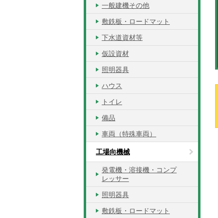
一般建機その他
敷鉄板・ロードマット
下水道資材等
仮設資材
照明器具
ハウス
トイレ
備品
車両（特殊車両）
工場向機械
発電機・溶接機・コンプ
レッサー
照明器具
敷鉄板・ロードマット