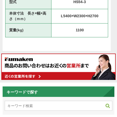
型式
HS54-3
本体寸法 長さ×幅×高
L5400×W2300×H2700
さ（ｍｍ）
質量(kg)
1100
キーワードで探す