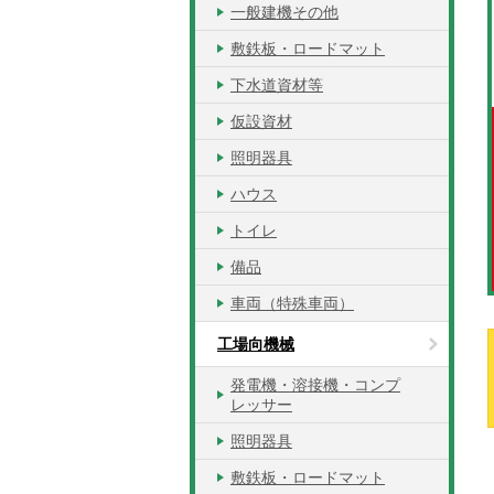
一般建機その他
敷鉄板・ロードマット
下水道資材等
仮設資材
照明器具
ハウス
トイレ
備品
車両（特殊車両）
工場向機械
発電機・溶接機・コンプ
レッサー
照明器具
敷鉄板・ロードマット