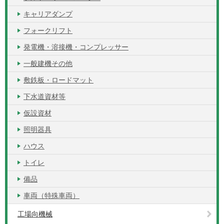
キャリアダンプ
フォークリフト
発電機・溶接機・コンプレッサー
一般建機その他
敷鉄板・ロードマット
下水道資材等
仮設資材
照明器具
ハウス
トイレ
備品
車両（特殊車両）
工場向機械