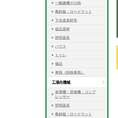
一般建機その他
敷鉄板・ロードマット
下水道資材等
仮設資材
照明器具
ハウス
トイレ
備品
車両（特殊車両）
工場向機械
発電機・溶接機・コンプ
レッサー
照明器具
敷鉄板・ロードマット