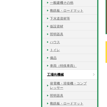
一般建機その他
敷鉄板・ロードマット
下水道資材等
仮設資材
照明器具
ハウス
トイレ
備品
車両（特殊車両）
工場向機械
発電機・溶接機・コンプ
レッサー
照明器具
敷鉄板・ロードマット