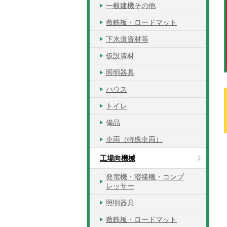
一般建機その他
敷鉄板・ロードマット
下水道資材等
仮設資材
照明器具
ハウス
トイレ
備品
車両（特殊車両）
工場向機械
発電機・溶接機・コンプ
レッサー
照明器具
敷鉄板・ロードマット