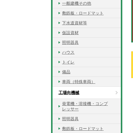
一般建機その他
敷鉄板・ロードマット
下水道資材等
仮設資材
照明器具
ハウス
トイレ
備品
車両（特殊車両）
工場向機械
発電機・溶接機・コンプ
レッサー
照明器具
敷鉄板・ロードマット